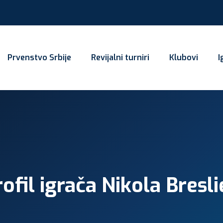
Prvenstvo Srbije
Revijalni turniri
Klubovi
I
ofil igrača Nikola Bresl