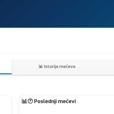
📊 Istorija mečeva
🕐 Poslednji mečevi