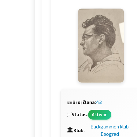
🎫
Broj člana:
43
✅
Status:
Aktivan
Backgammon klub
🏛️
Klub:
Beograd