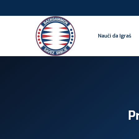
Nauči da Igraš
Pr