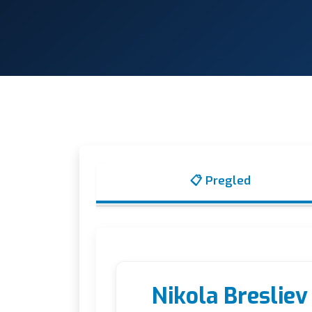
📋 Pregled
Nikola Bresliev