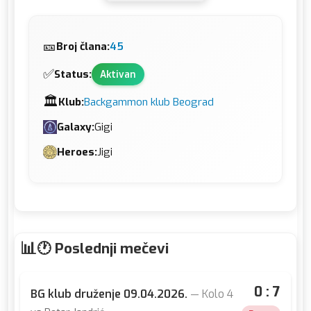
🎫
Broj člana:
45
✅
Status:
Aktivan
🏛️
Klub:
Backgammon klub Beograd
Galaxy:
Gigi
Heroes:
Jigi
🕐 Poslednji mečevi
0 : 7
BG klub druženje 09.04.2026.
— Kolo 4