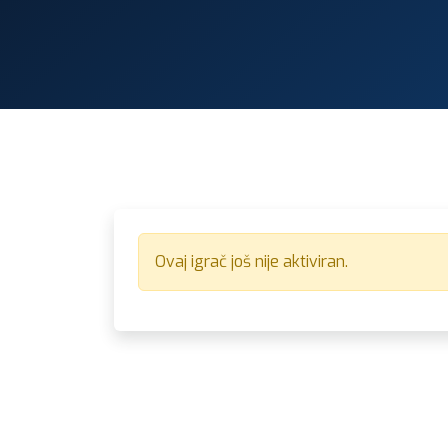
Ovaj igrač još nije aktiviran.