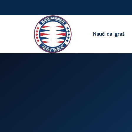
Nauči da Igraš