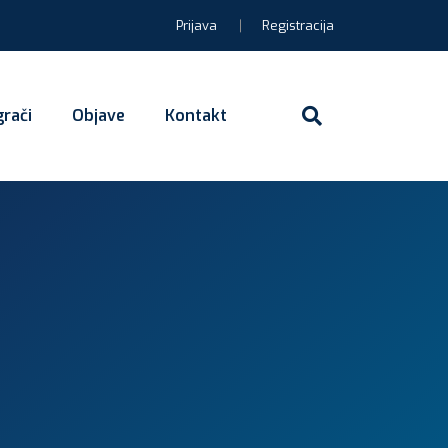
Prijava
Registracija
grači
Objave
Kontakt