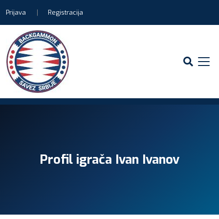
Prijava
Registracija
Profil igrača Ivan Ivanov