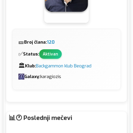
🎫
Broj člana:
120
✅
Status:
Aktivan
🏛️
Klub:
Backgammon klub Beograd
Galaxy:
karagiozis
🕐 Poslednji mečevi