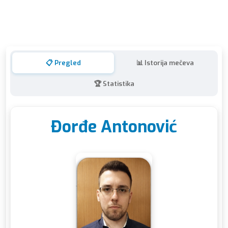
📋 Pregled
📊 Istorija mečeva
🏆 Statistika
Đorđe Antonović