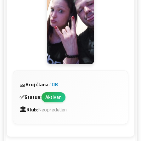
🎫
Broj člana:
108
✅
Status:
Aktivan
🏛️
Klub:
Neopredeljen