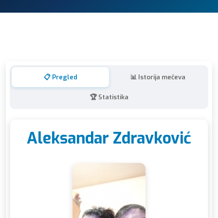
📋 Pregled
📊 Istorija mečeva
🏆 Statistika
Aleksandar Zdravković