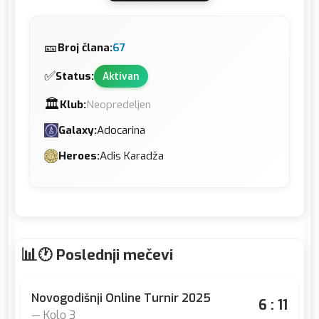
🎫
Broj člana:
67
✅
Status:
Aktivan
🏛️
Klub:
Neopredeljen
Galaxy:
Adocarina
Heroes:
Adis Karadža
🕐 Poslednji mečevi
Novogodišnji Online Turnir 2025
6 : 11
— Kolo 3