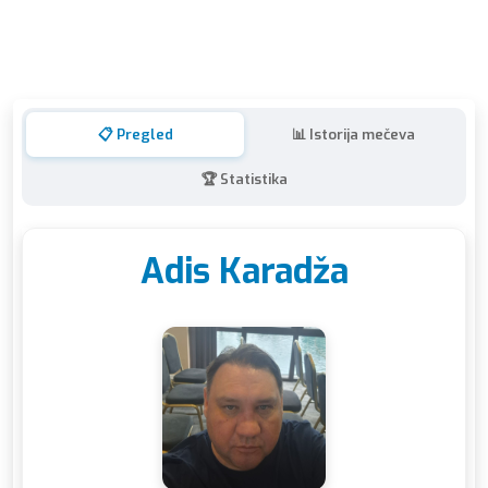
📋 Pregled
📊 Istorija mečeva
🏆 Statistika
Adis Karadža